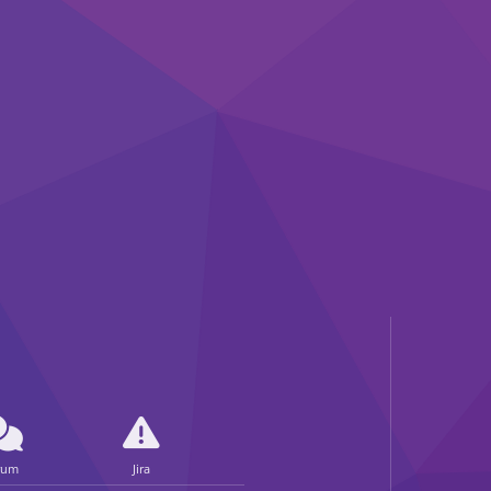
rum
Jira